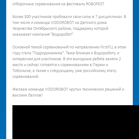
отборочные соревнования на фестиваль ROBOFEST.
Более 300 участников пробовали свои силы в 7 дисциплинах. В
том числе и команда VODOROBOT из Детского дома
творчества Октябрьского района, поддержку которой
оказывает компания "Водоробот".
Основной темой соревнований по направлению FirstFLL в этом
году стала "Гидродинамика". Тема близкая и Водороботу, и
интересная для участников. В эти выходные ребята заняли 2
место и сейчас готовятся к соревнованиям в Перми и
Тобольске, а также к следующему, уже российскому этапу
соревнований.
Желаем команде VODOROBOT крутых технических решений и
высоких баллов!