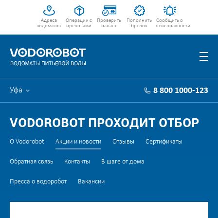
Адреса
Операции с
Проверить
Пополнить
Сообщить о
водоматов
брелоками
баланс
брелок
неисправности
Уфа
8 800 1000-123
VODOROBOT ПРОХОДИТ ОТБОР
О Vodorobot
Акции и новости
Отзывы
Сертификаты
Обратная связь
Контакты
В шаге от дома
Пресса о водоробот
Вакансии