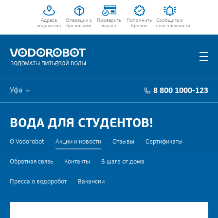
Адреса
Операции с
Проверить
Пополнить
Сообщить о
водоматов
брелоками
баланс
брелок
неисправности
Уфа
8 800 1000-123
ВОДА ДЛЯ СТУДЕНТОВ!
О Vodorobot
Акции и новости
Отзывы
Сертификаты
Обратная связь
Контакты
В шаге от дома
Пресса о водоробот
Вакансии