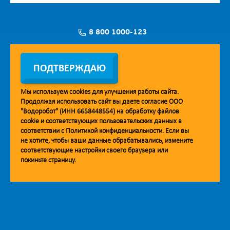
8 800 1000-123
Заявка на установку
ПОДТВЕРЖДАЮ
Мы используем
cookies
для улучшения работы сайта.
Продолжая использовать сайт вы даете согласие ООО
Мобильное приложение Vodorobot
"Водоробот" (ИНН 6658448554) на обработку файлов
cookie
и соответствующих пользовательских данных в
соответствии с
Политикой конфиденциальности
. Если вы
не хотите, чтобы ваши данные обрабатывались, измените
соответствующие настройки своего браузера или
покиньте страницу.
© 2013. Водоробот. Водоматы питьевой воды.
Уважаемые клиенты и партнёры!
Наша компания строит взаимодействие на принципах открытости и
добросовестности. При необходимости вы можете отправить
обращение на адрес линии доверия:
doverie@vodorobot.com