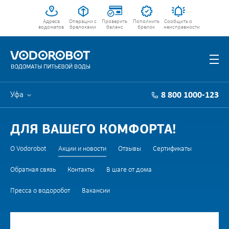
Адреса
Операции с
Проверить
Пополнить
Сообщить о
водоматов
брелоками
баланс
брелок
неисправности
Уфа
8 800 1000-123
ДЛЯ ВАШЕГО КОМФОРТА!
О Vodorobot
Акции и новости
Отзывы
Сертификаты
Обратная связь
Контакты
В шаге от дома
Пресса о водоробот
Вакансии