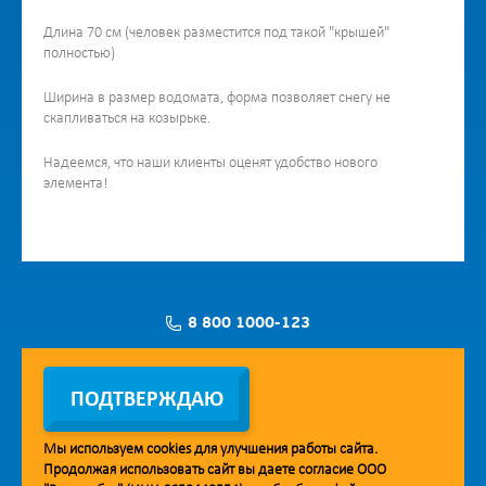
Длина 70 см (человек разместится под такой "крышей"
полностью)
Ширина в размер водомата, форма позволяет снегу не
скапливаться на козырьке.
Надеемся, что наши клиенты оценят удобство нового
элемента!
8 800 1000-123
Заявка на установку
ПОДТВЕРЖДАЮ
Мы используем
cookies
для улучшения работы сайта.
Продолжая использовать сайт вы даете согласие ООО