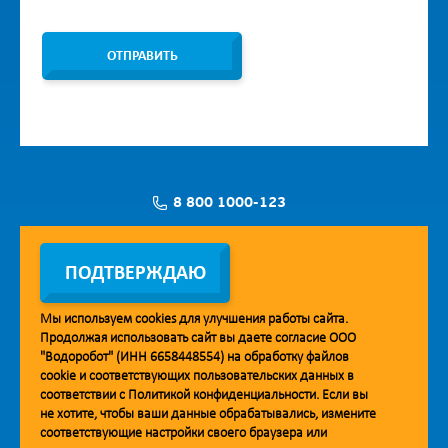
ОТПРАВИТЬ
8 800 1000-123
Заявка на установку
ПОДТВЕРЖДАЮ
Мы используем
cookies
для улучшения работы сайта.
Продолжая использовать сайт вы даете согласие ООО
Мобильное приложение Vodorobot
"Водоробот" (ИНН 6658448554) на обработку файлов
cookie
и соответствующих пользовательских данных в
соответствии с
Политикой конфиденциальности
. Если вы
не хотите, чтобы ваши данные обрабатывались, измените
соответствующие настройки своего браузера или