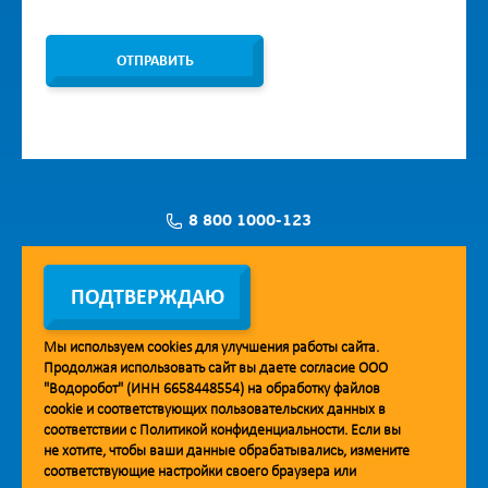
ОТПРАВИТЬ
8 800 1000-123
Заявка на установку
ПОДТВЕРЖДАЮ
Мы используем
cookies
для улучшения работы сайта.
Продолжая использовать сайт вы даете согласие ООО
Мобильное приложение Vodorobot
"Водоробот" (ИНН 6658448554) на обработку файлов
cookie
и соответствующих пользовательских данных в
соответствии с
Политикой конфиденциальности
. Если вы
не хотите, чтобы ваши данные обрабатывались, измените
соответствующие настройки своего браузера или