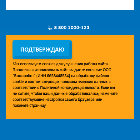
8 800 1000-123
Заявка на установку
ПОДТВЕРЖДАЮ
Мы используем
cookies
для улучшения работы сайта.
Продолжая использовать сайт вы даете согласие ООО
Мобильное приложение Vodorobot
"Водоробот" (ИНН 6658448554) на обработку файлов
cookie
и соответствующих пользовательских данных в
соответствии с
Политикой конфиденциальности
. Если вы
не хотите, чтобы ваши данные обрабатывались, измените
соответствующие настройки своего браузера или
покиньте страницу.
© 2013. Водоробот. Водоматы питьевой воды.
Уважаемые клиенты и партнёры!
Наша компания строит взаимодействие на принципах открытости и
добросовестности. При необходимости вы можете отправить
обращение на адрес линии доверия:
doverie@vodorobot.com