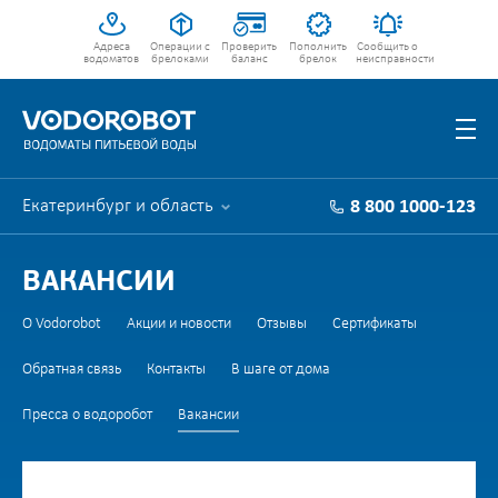
Адреса
Операции с
Проверить
Пополнить
Сообщить о
водоматов
брелоками
баланс
брелок
неисправности
Екатеринбург и область
8 800 1000-123
ВАКАНСИИ
О Vodorobot
Акции и новости
Отзывы
Сертификаты
Обратная связь
Контакты
В шаге от дома
Пресса о водоробот
Вакансии