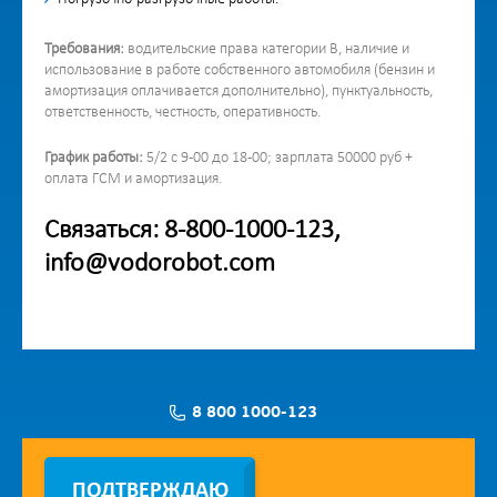
Требования:
водительские права категории В, наличие и
использование в работе собственного автомобиля (бензин и
амортизация оплачивается дополнительно), пунктуальность,
ответственность, честность, оперативность.
График работы:
5/2 с 9-00 до 18-00; зарплата 50000 руб +
оплата ГСМ и амортизация.
Связаться: 8-800-1000-123,
info@vodorobot.com
8 800 1000-123
Заявка на установку
ПОДТВЕРЖДАЮ