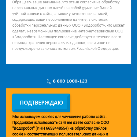
Обращаем ваше внимание, что отзыв согласия на обработку
персональных данных влечёт за собой удаление Вашей
учётной записи с сайта, а также уничтожение записей,
содержащих ваши персональные данные, в системах
обработки персональных данных ООО «Водоробот», что может
сделать невозможным пользование интернет-сервисами ООО
«Водоробот». Настоящее согласие действует в течение всего
периода хранения персональных данных, если иное не
предусмотрено законодательством Российской Федерации.
8 800 1000-123
Заявка на установку
ПОДТВЕРЖДАЮ
Мы используем
cookies
для улучшения работы сайта.
Продолжая использовать сайт вы даете согласие ООО
Мобильное приложение Vodorobot
"Водоробот" (ИНН 6658448554) на обработку файлов
cookie
и соответствующих пользовательских данных в