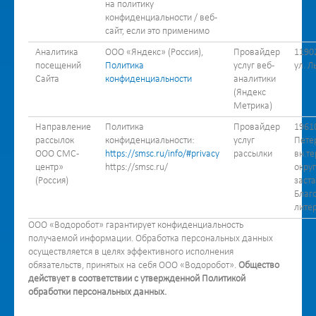
на политику
конфиденциальности / веб-
сайт, если это применимо
Аналитика
ООО «Яндекс» (Россия),
Провайдер
1190
посещений
Политика
услуг веб-
ул. Л
Сайта
конфиденциальности
аналитики
(Яндекс
Метрика)
Направление
Политика
Провайдер
19610
рассылок
конфиденциальности:
услуг
Петер
ООО СМС-
https://smsc.ru/info/#privacy
рассылки
вн.т
центр»
https://smsc.ru/
окру
(Россия)
заста
Благо
литер
ООО «Водоробот» гарантирует конфиденциальность
получаемой информации. Обработка персональных данных
осуществляется в целях эффективного исполнения
обязательств, принятых на себя ООО «Водоробот».
Общество
действует в соответствии с утвержденной Политикой
обработки персональных данных.