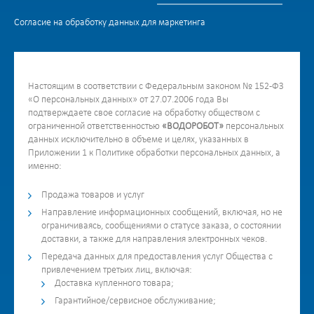
Согласие на обработку данных для маркетинга
Настоящим в соответствии с Федеральным законом № 152-ФЗ
«О персональных данных» от 27.07.2006 года Вы
подтверждаете свое согласие на обработку обществом с
ограниченной ответственностью
«ВОДОРОБОТ»
персональных
данных исключительно в объеме и целях, указанных в
Приложении 1 к Политике обработки персональных данных, а
именно:
Продажа товаров и услуг
Направление информационных сообщений, включая, но не
ограничиваясь, сообщениями о статусе заказа, о состоянии
доставки, а также для направления электронных чеков.
Передача данных для предоставления услуг Общества с
привлечением третьих лиц, включая:
Доставка купленного товара;
Гарантийное/сервисное обслуживание;