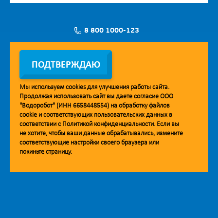
8 800 1000-123
Заявка на установку
ПОДТВЕРЖДАЮ
Мы используем
cookies
для улучшения работы сайта.
Продолжая использовать сайт вы даете согласие ООО
Мобильное приложение Vodorobot
"Водоробот" (ИНН 6658448554) на обработку файлов
cookie
и соответствующих пользовательских данных в
соответствии с
Политикой конфиденциальности
. Если вы
не хотите, чтобы ваши данные обрабатывались, измените
соответствующие настройки своего браузера или
покиньте страницу.
© 2013. Водоробот. Водоматы питьевой воды.
Уважаемые клиенты и партнёры!
Наша компания строит взаимодействие на принципах открытости и
добросовестности. При необходимости вы можете отправить
обращение на адрес линии доверия:
doverie@vodorobot.com