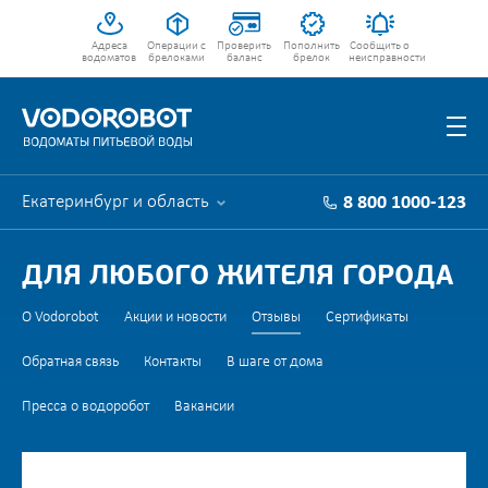
Адреса
Операции с
Проверить
Пополнить
Сообщить о
водоматов
брелоками
баланс
брелок
неисправности
Екатеринбург и область
8 800 1000-123
ДЛЯ ЛЮБОГО ЖИТЕЛЯ ГОРОДА
О Vodorobot
Акции и новости
Отзывы
Сертификаты
Обратная связь
Контакты
В шаге от дома
Пресса о водоробот
Вакансии