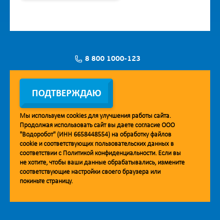
8 800 1000-123
Заявка на установку
ПОДТВЕРЖДАЮ
Мы используем
cookies
для улучшения работы сайта.
Продолжая использовать сайт вы даете согласие ООО
Мобильное приложение Vodorobot
"Водоробот" (ИНН 6658448554) на обработку файлов
cookie
и соответствующих пользовательских данных в
соответствии с
Политикой конфиденциальности
. Если вы
не хотите, чтобы ваши данные обрабатывались, измените
соответствующие настройки своего браузера или
покиньте страницу.
© 2013. Водоробот. Водоматы питьевой воды.
Уважаемые клиенты и партнёры!
Наша компания строит взаимодействие на принципах открытости и
добросовестности. При необходимости вы можете отправить