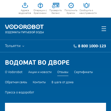
Адреса
Операции с
Проверить
Пополнить
Сообщить о
водоматов
брелоками
баланс
брелок
неисправности
Тольятти
8 800 1000-123
ВОДОМАТ ВО ДВОРЕ
О Vodorobot
Акции и новости
Отзывы
Сертификаты
Обратная связь
Контакты
В шаге от дома
Пресса о водоробот