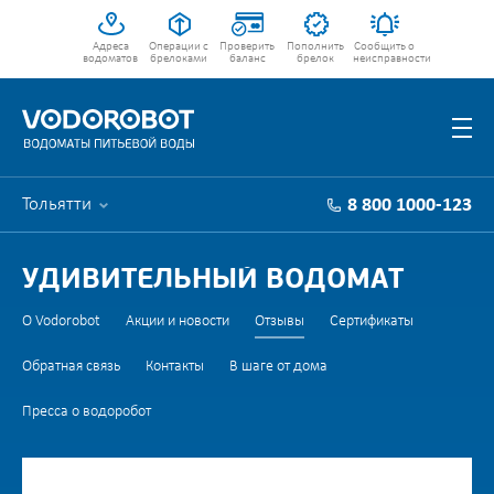
Адреса
Операции с
Проверить
Пополнить
Сообщить о
водоматов
брелоками
баланс
брелок
неисправности
Тольятти
8 800 1000-123
УДИВИТЕЛЬНЫЙ ВОДОМАТ
О Vodorobot
Акции и новости
Отзывы
Сертификаты
Обратная связь
Контакты
В шаге от дома
Пресса о водоробот