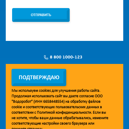
ОТПРАВИТЬ
8 800 1000-123
Заявка на установку
ПОДТВЕРЖДАЮ
Мы используем
cookies
для улучшения работы сайта.
Продолжая использовать сайт вы даете согласие ООО
Мобильное приложение Vodorobot
"Водоробот" (ИНН 6658448554) на обработку файлов
cookie
и соответствующих пользовательских данных в
соответствии с
Политикой конфиденциальности
. Если вы
не хотите, чтобы ваши данные обрабатывались, измените
соответствующие настройки своего браузера или