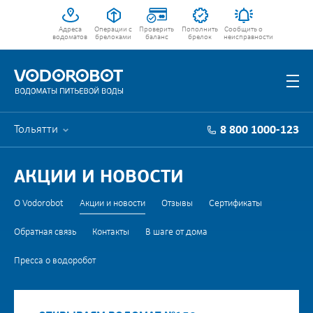
Адреса
Операции с
Проверить
Пополнить
Сообщить о
водоматов
брелоками
баланс
брелок
неисправности
Тольятти
8 800 1000-123
АКЦИИ И НОВОСТИ
О Vodorobot
Акции и новости
Отзывы
Сертификаты
Обратная связь
Контакты
В шаге от дома
Пресса о водоробот