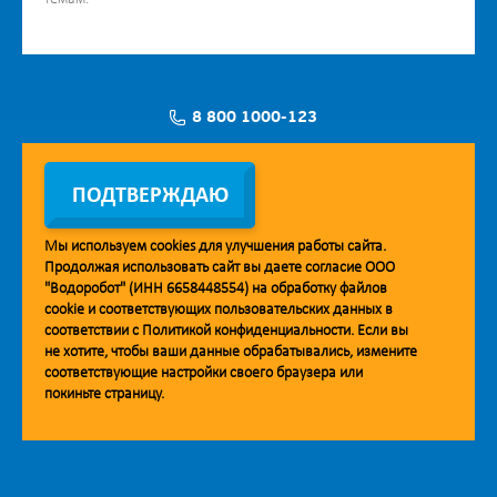
8 800 1000-123
Заявка на установку
ПОДТВЕРЖДАЮ
Мы используем
cookies
для улучшения работы сайта.
Продолжая использовать сайт вы даете согласие ООО
Мобильное приложение Vodorobot
"Водоробот" (ИНН 6658448554) на обработку файлов
cookie
и соответствующих пользовательских данных в
соответствии с
Политикой конфиденциальности
. Если вы
не хотите, чтобы ваши данные обрабатывались, измените
соответствующие настройки своего браузера или
покиньте страницу.
© 2013. Водоробот. Водоматы питьевой воды.
Уважаемые клиенты и партнёры!
Наша компания строит взаимодействие на принципах открытости и
добросовестности. При необходимости вы можете отправить