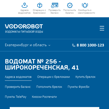
Адреса
Операции с
Проверить
Пополнить
Сообщить о
водоматов
брелоками
баланс
брелок
неисправности
Екатеринбург и область
8 800 1000-123
ВОДОМАТ № 256 -
ШИРОКОРЕЧЕНСКАЯ, 41
Адреса водоматов
Операции с брелоками
Купить брелок
Проверить баланс
Пополнить брелок
Пункты Фрисби
Пункты TelePay
Киоски Роспечати