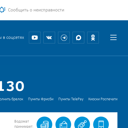
Сообщить о неисправности
 в соцсетях
130
олнить брелок
Пункты Фрисби
Пункты TelePay
Киоски Роспечати
Водомат
принимает: