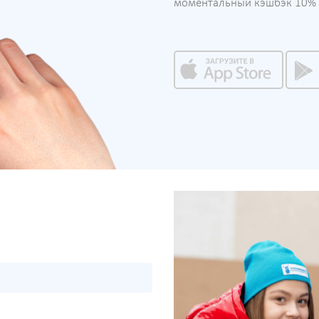
моментальный кэшбэк 10% н