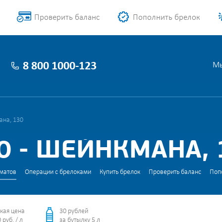
Проверить баланс
Пополнить брелок
8 800 1000-123
Мы
ана, 130
 - ШЕЙНКМАНА, 
матов
Операции с брелоками
Купить брелок
Проверить баланс
Поп
кая цена
30 рублей
 руб. / л
за бутылку 5 л