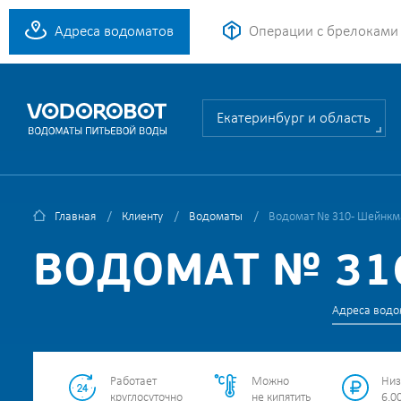
Адреса водоматов
Операции с брелоками
Екатеринбург и область
Главная
Клиенту
Водоматы
Водомат № 310 - Шейнкм
ВОДОМАТ № 310
Адреса водо
Работает
Можно
Низ
круглосуточно
не кипятить
6.00