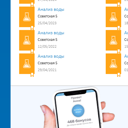
Анализ воды
А
Советская 5
Со
25/04/2023
18
Анализ воды
А
Советская 5
Со
12/05/2022
15
Анализ воды
А
Советская 5
Со
29/04/2021
01