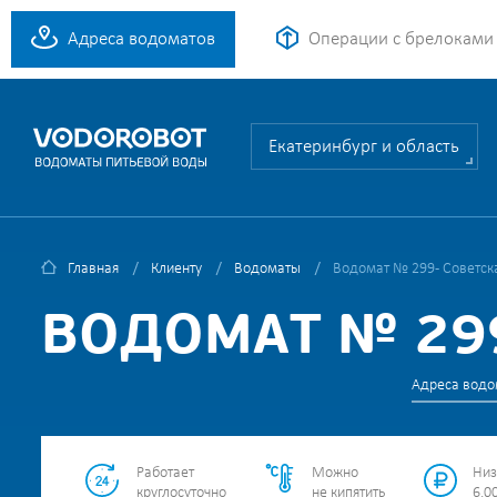
Адреса водоматов
Операции с брелоками
Екатеринбург и область
Главная
Клиенту
Водоматы
Водомат № 299 - Советска
ВОДОМАТ № 299
Адреса водо
Работает
Можно
Низ
круглосуточно
не кипятить
6.00