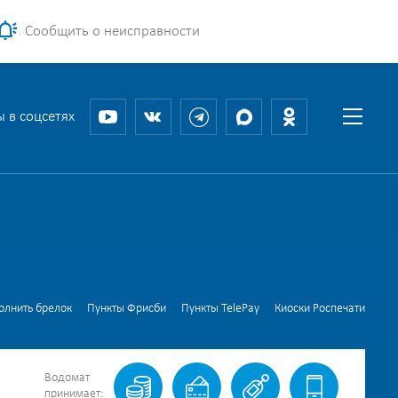
Сообщить о неисправности
 в соцсетях
олнить брелок
Пункты Фрисби
Пункты TelePay
Киоски Роспечати
Водомат
принимает: