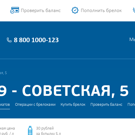
Проверить баланс
Пополнить брелок
8 800 1000-123
Мы
я, 5
 - СОВЕТСКАЯ, 5
матов
Операции с брелоками
Купить брелок
Проверить баланс
Поп
кая цена
30 рублей
 руб. / л
за бутылку 5 л