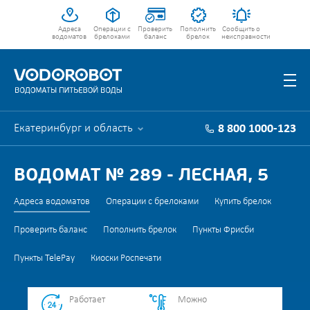
Адреса
Операции с
Проверить
Пополнить
Сообщить о
водоматов
брелоками
баланс
брелок
неисправности
Екатеринбург и область
8 800 1000-123
ВОДОМАТ № 289 - ЛЕСНАЯ, 5
Адреса водоматов
Операции с брелоками
Купить брелок
Проверить баланс
Пополнить брелок
Пункты Фрисби
Пункты TelePay
Киоски Роспечати
Работает
Можно