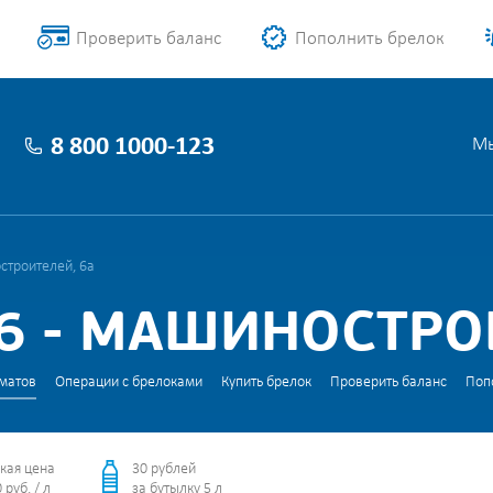
Проверить баланс
Пополнить брелок
8 800 1000-123
Мы
строителей, 6а
6 - МАШИНОСТРО
матов
Операции с брелоками
Купить брелок
Проверить баланс
Поп
кая цена
30 рублей
 руб. / л
за бутылку 5 л