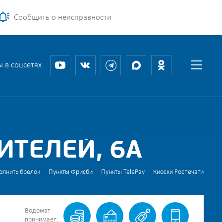
Сообщить о неисправности
 в соцсетях
ИТЕЛЕЙ, 6А
олнить брелок
Пункты Фрисби
Пункты TelePay
Киоски Роспечати
Водомат
принимает: