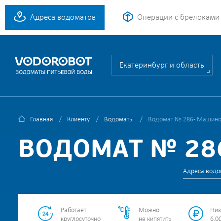
Адреса водоматов
Операции с брелоками
Екатеринбург и область
Главная
Клиенту
Водоматы
Водомат № 286 - Машино
ВОДОМАТ № 28
Адреса водо
Работает
Можно
Низ
круглосуточно
не кипятить
6.00