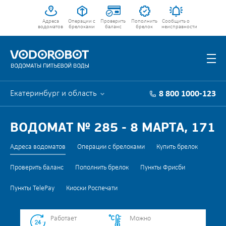
Адреса
Операции с
Проверить
Пополнить
Сообщить о
водоматов
брелоками
баланс
брелок
неисправности
Екатеринбург и область
8 800 1000-123
ВОДОМАТ № 285 - 8 МАРТА, 171
Адреса водоматов
Операции с брелоками
Купить брелок
Проверить баланс
Пополнить брелок
Пункты Фрисби
Пункты TelePay
Киоски Роспечати
Работает
Можно