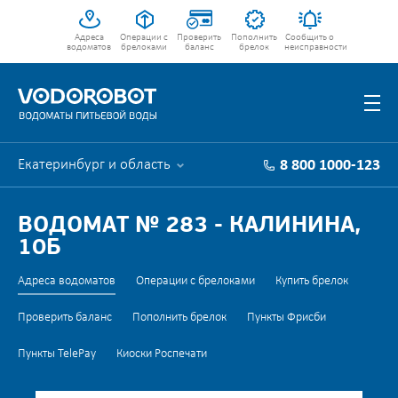
Адреса
Операции с
Проверить
Пополнить
Сообщить о
водоматов
брелоками
баланс
брелок
неисправности
Екатеринбург и область
8 800 1000-123
ВОДОМАТ № 283 - КАЛИНИНА,
10Б
Адреса водоматов
Операции с брелоками
Купить брелок
Проверить баланс
Пополнить брелок
Пункты Фрисби
Пункты TelePay
Киоски Роспечати