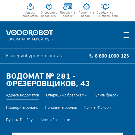
Адреса
Операции с
Проверить
Пополнить
Сообщить о
водоматов
брелоками
баланс
брелок
неисправности
Екатеринбург и область
8 800 1000-123
ВОДОМАТ № 281 -
ФРЕЗЕРОВЩИКОВ, 43
Адреса водоматов
Операции с брелоками
Купить брелок
Проверить баланс
Пополнить брелок
Пункты Фрисби
Пункты TelePay
Киоски Роспечати