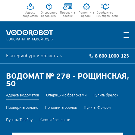
Адреса
Операции с
Проверить
Пополнить
Сообщить о
водоматов
брелоками
баланс
брелок
неисправности
Екатеринбург и область
8 800 1000-123
ВОДОМАТ № 278 - РОЩИНСКАЯ,
50
Адреса водоматов
Операции с брелоками
Купить брелок
Проверить баланс
Пополнить брелок
Пункты Фрисби
Пункты TelePay
Киоски Роспечати