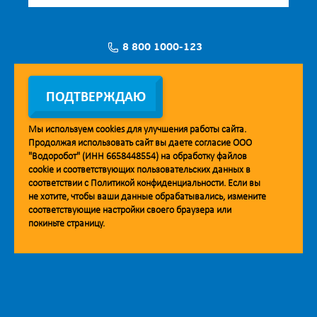
8 800 1000-123
Заявка на установку
ПОДТВЕРЖДАЮ
Мы используем
cookies
для улучшения работы сайта.
Продолжая использовать сайт вы даете согласие ООО
Мобильное приложение Vodorobot
"Водоробот" (ИНН 6658448554) на обработку файлов
cookie
и соответствующих пользовательских данных в
соответствии с
Политикой конфиденциальности
. Если вы
не хотите, чтобы ваши данные обрабатывались, измените
соответствующие настройки своего браузера или
покиньте страницу.
© 2013. Водоробот. Водоматы питьевой воды.
Уважаемые клиенты и партнёры!
Наша компания строит взаимодействие на принципах открытости и
добросовестности. При необходимости вы можете отправить
обращение на адрес линии доверия:
doverie@vodorobot.com