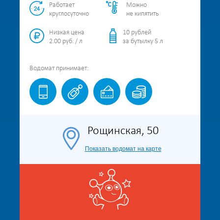
Работает
Можно
круглосуточно
не кипятить
Низкая цена
10 рублей
2.00 руб. / л
за бутылку 5 л
Водомат
принимает:
Рощинская, 50
Показать водомат на карте