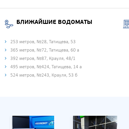
БЛИЖАЙШИЕ ВОДОМАТЫ
253 метров, №28, Татищева, 53
365 метров, №72, Татищева, 60 а
392 метров, №87, Крауля, 48/1
495 метров, №424, Татищева, 14 а
524 метров, №243, Крауля, 53 б