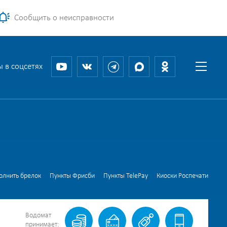
Сообщить о неисправности
 в соцсетях
олнить брелок
Пункты Фрисби
Пункты TelePay
Киоски Роспечати
Водомат
принимает: