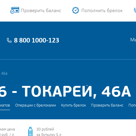
Проверить баланс
Пополнить брелок
8 800 1000-123
Мы
, 46а
 - ТОКАРЕЙ, 46А
матов
Операции с брелоками
Купить брелок
Проверить баланс
Поп
кая цена
30 рублей
 руб. / л
за бутылку 5 л