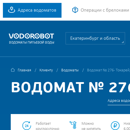
Адреса водоматов
Операции с брелоками
Екатеринбург и область
Главная
Клиенту
Водоматы
Водомат № 276 - Токарей
ВОДОМАТ № 276
Адреса водо
Работает
Можно
Низ
круглосуточно
не кипятить
6.00