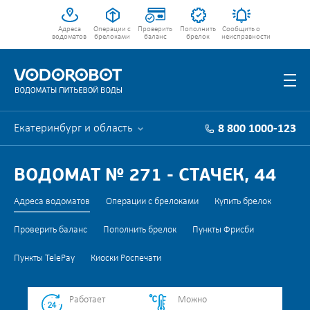
Адреса
Операции с
Проверить
Пополнить
Сообщить о
водоматов
брелоками
баланс
брелок
неисправности
Екатеринбург и область
8 800 1000-123
ВОДОМАТ № 271 - СТАЧЕК, 44
Адреса водоматов
Операции с брелоками
Купить брелок
Проверить баланс
Пополнить брелок
Пункты Фрисби
Пункты TelePay
Киоски Роспечати
Работает
Можно