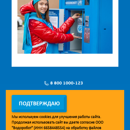
8 800 1000-123
Заявка на установку
ПОДТВЕРЖДАЮ
Мы используем
cookies
для улучшения работы сайта.
Продолжая использовать сайт вы даете согласие ООО
Мобильное приложение Vodorobot
"Водоробот" (ИНН 6658448554) на обработку файлов