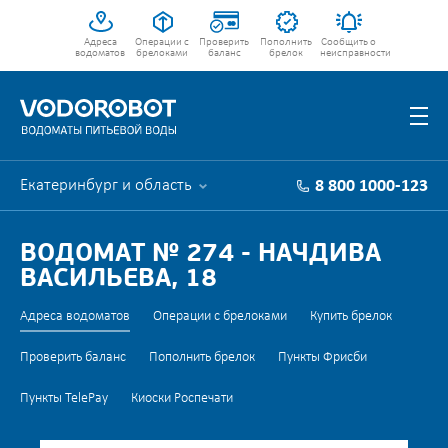
Адреса
Операции с
Проверить
Пополнить
Сообщить о
водоматов
брелоками
баланс
брелок
неисправности
Екатеринбург и область
8 800 1000-123
ВОДОМАТ № 274 - НАЧДИВА
ВАСИЛЬЕВА, 18
Адреса водоматов
Операции с брелоками
Купить брелок
Проверить баланс
Пополнить брелок
Пункты Фрисби
Пункты TelePay
Киоски Роспечати