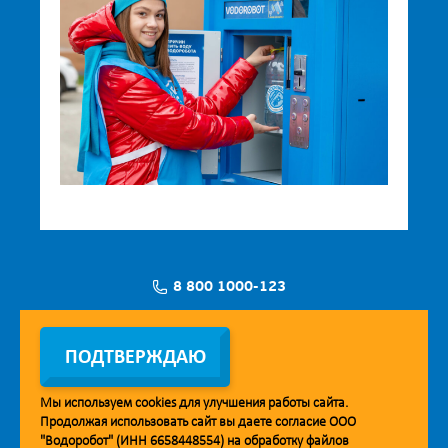
8 800 1000-123
Заявка на установку
ПОДТВЕРЖДАЮ
Мы используем
cookies
для улучшения работы сайта.
Продолжая использовать сайт вы даете согласие ООО
Мобильное приложение Vodorobot
"Водоробот" (ИНН 6658448554) на обработку файлов