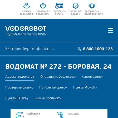
Адреса
Операции с
Проверить
Пополнить
Сообщить о
водоматов
брелоками
баланс
брелок
неисправности
Екатеринбург и область
8 800 1000-123
ВОДОМАТ № 272 - БОРОВАЯ, 24
Адреса водоматов
Операции с брелоками
Купить брелок
Проверить баланс
Пополнить брелок
Пункты Фрисби
Пункты TelePay
Киоски Роспечати
Работает
Можно