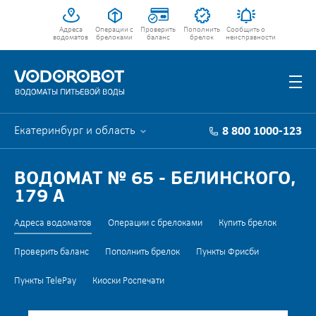
Адреса
Операции с
Проверить
Пополнить
Сообщить о
водоматов
брелоками
баланс
брелок
неисправности
Екатеринбург и область
8 800 1000-123
ВОДОМАТ № 65 - БЕЛИНСКОГО,
179 А
Адреса водоматов
Операции с брелоками
Купить брелок
Проверить баланс
Пополнить брелок
Пункты Фрисби
Пункты TelePay
Киоски Роспечати