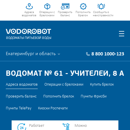
Адреса
Операции с
Проверить
Пополнить
Сообщить о
водоматов
брелоками
баланс
брелок
неисправности
Екатеринбург и область
8 800 1000-123
ВОДОМАТ № 61 - УЧИТЕЛЕЙ, 8 А
Адреса водоматов
Операции с брелоками
Купить брелок
Проверить баланс
Пополнить брелок
Пункты Фрисби
Пункты TelePay
Киоски Роспечати
Работает
Можно