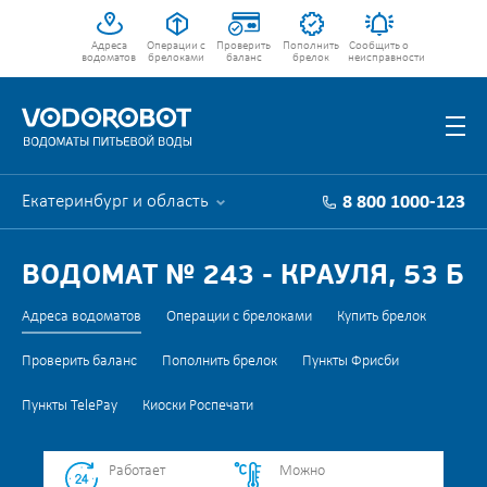
Адреса
Операции с
Проверить
Пополнить
Сообщить о
водоматов
брелоками
баланс
брелок
неисправности
Екатеринбург и область
8 800 1000-123
ВОДОМАТ № 243 - КРАУЛЯ, 53 Б
Адреса водоматов
Операции с брелоками
Купить брелок
Проверить баланс
Пополнить брелок
Пункты Фрисби
Пункты TelePay
Киоски Роспечати
Работает
Можно