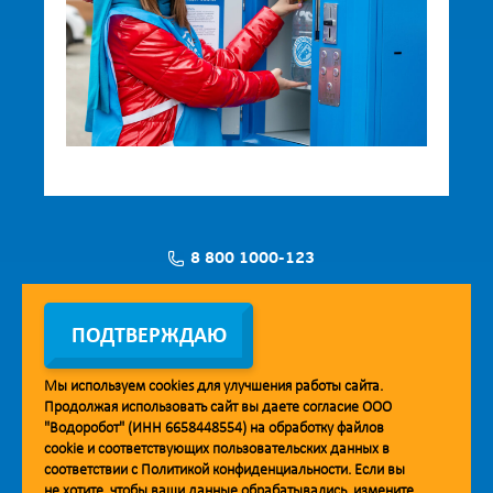
8 800 1000-123
Заявка на установку
ПОДТВЕРЖДАЮ
Мы используем
cookies
для улучшения работы сайта.
Продолжая использовать сайт вы даете согласие ООО
Мобильное приложение Vodorobot
"Водоробот" (ИНН 6658448554) на обработку файлов
cookie
и соответствующих пользовательских данных в
соответствии с
Политикой конфиденциальности
. Если вы
не хотите, чтобы ваши данные обрабатывались, измените