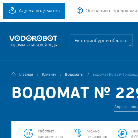
Адреса водоматов
Операции с брелоками
Екатеринбург и область
Главная
Клиенту
Водоматы
Водомат № 229 - Грибоед
ВОДОМАТ № 229
Адреса водо
Работает
Можно
Низ
круглосуточно
не кипятить
6.00