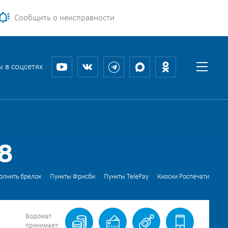
Сообщить о неисправности
 в соцсетях
8
олнить брелок
Пункты Фрисби
Пункты TelePay
Киоски Роспечати
Водомат
принимает: