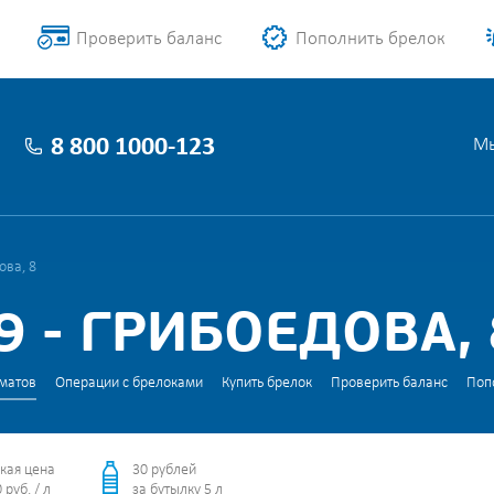
Проверить баланс
Пополнить брелок
8 800 1000-123
Мы
ова, 8
 - ГРИБОЕДОВА, 
матов
Операции с брелоками
Купить брелок
Проверить баланс
Поп
кая цена
30 рублей
 руб. / л
за бутылку 5 л