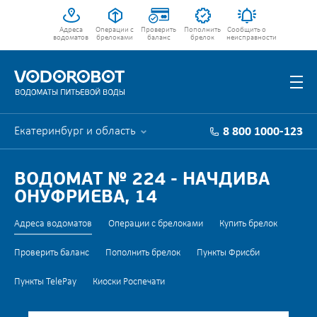
Адреса
Операции с
Проверить
Пополнить
Сообщить о
водоматов
брелоками
баланс
брелок
неисправности
Екатеринбург и область
8 800 1000-123
ВОДОМАТ № 224 - НАЧДИВА
ОНУФРИЕВА, 14
Адреса водоматов
Операции с брелоками
Купить брелок
Проверить баланс
Пополнить брелок
Пункты Фрисби
Пункты TelePay
Киоски Роспечати