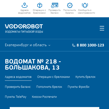
Адреса
Операции с
Проверить
Пополнить
Сообщить о
водоматов
брелоками
баланс
брелок
неисправности
Екатеринбург и область
8 800 1000-123
ВОДОМАТ № 218 -
БОЛЬШАКОВА, 13
Адреса водоматов
Операции с брелоками
Купить брелок
Проверить баланс
Пополнить брелок
Пункты Фрисби
Пункты TelePay
Киоски Роспечати