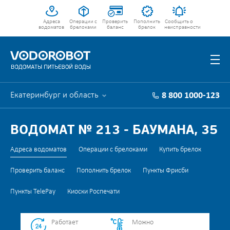
Адреса
Операции с
Проверить
Пополнить
Сообщить о
водоматов
брелоками
баланс
брелок
неисправности
Екатеринбург и область
8 800 1000-123
ВОДОМАТ № 213 - БАУМАНА, 35
Адреса водоматов
Операции с брелоками
Купить брелок
Проверить баланс
Пополнить брелок
Пункты Фрисби
Пункты TelePay
Киоски Роспечати
Работает
Можно