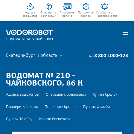
Адреса
Операции с
Проверить
Пополнить
Сообщить о
водоматов
брелоками
баланс
брелок
неисправности
Екатеринбург и область
8 800 1000-123
ВОДОМАТ № 210 -
ЧАЙКОВСКОГО, 86 К
Адреса водоматов
Операции с брелоками
Купить брелок
Проверить баланс
Пополнить брелок
Пункты Фрисби
Пункты TelePay
Киоски Роспечати