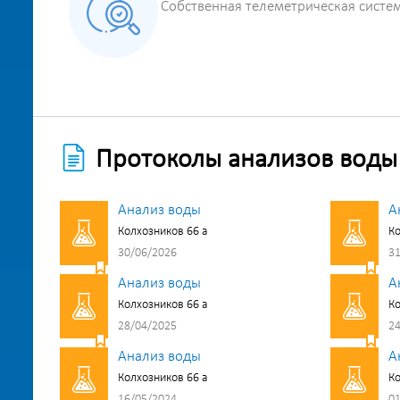
Собственная телеметрическая систе
Протоколы анализов воды
Анализ воды
А
Колхозников 66 а
Ко
30/06/2026
31
Анализ воды
А
Колхозников 66 а
Ко
28/04/2025
24
Анализ воды
А
Колхозников 66 а
Ко
16/05/2024
01