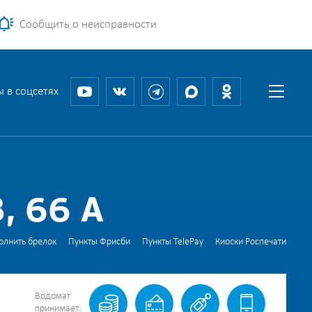
Сообщить о неисправности
 в соцсетях
 66 А
олнить брелок
Пункты Фрисби
Пункты TelePay
Киоски Роспечати
Водомат
принимает: