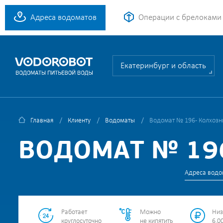
Адреса водоматов
Операции с брелоками
Екатеринбург и область
Главная
Клиенту
Водоматы
Водомат № 196 - Колхозни
ВОДОМАТ № 196
Адреса водо
Работает
Можно
Низ
круглосуточно
не кипятить
6.00