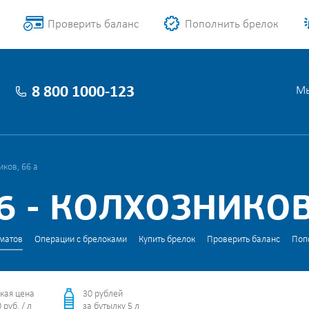
Проверить баланс
Пополнить брелок
8 800 1000-123
Мы
ков, 66 а
 - КОЛХОЗНИКОВ,
матов
Операции с брелоками
Купить брелок
Проверить баланс
Поп
кая цена
30 рублей
 руб. / л
за бутылку 5 л