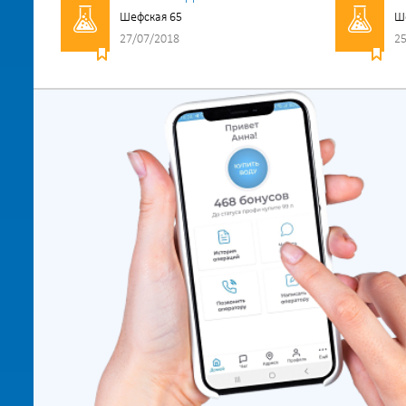
Шефская 65
Ш
27/07/2018
25