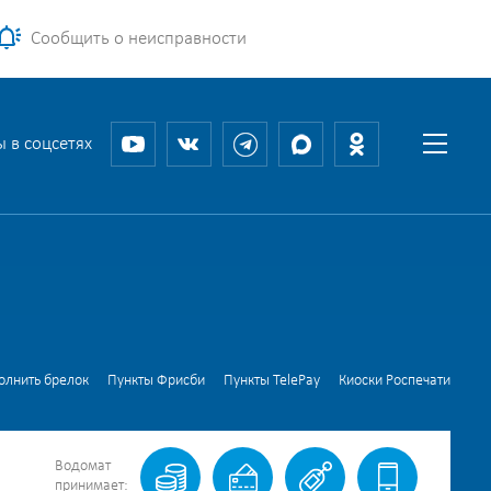
Сообщить о неисправности
 в соцсетях
олнить брелок
Пункты Фрисби
Пункты TelePay
Киоски Роспечати
Водомат
принимает: