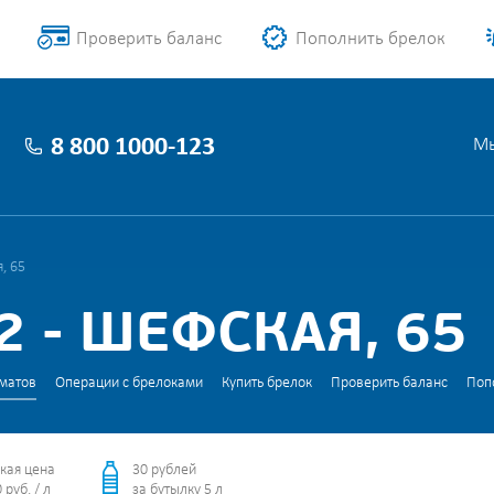
Проверить баланс
Пополнить брелок
8 800 1000-123
Мы
, 65
 - ШЕФСКАЯ, 65
матов
Операции с брелоками
Купить брелок
Проверить баланс
Поп
кая цена
30 рублей
 руб. / л
за бутылку 5 л