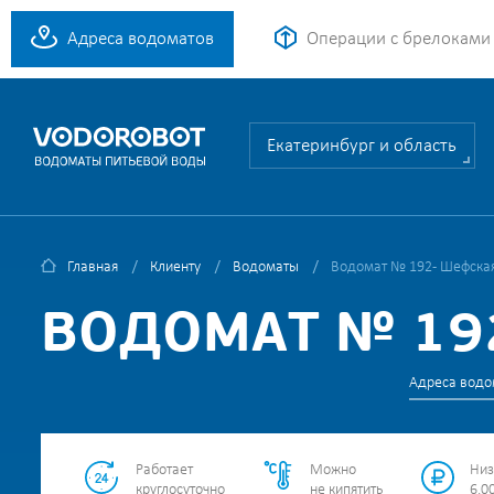
Адреса водоматов
Операции с брелоками
Екатеринбург и область
Главная
Клиенту
Водоматы
Водомат № 192 - Шефская
ВОДОМАТ № 192
Адреса водо
Работает
Можно
Низ
круглосуточно
не кипятить
6.00