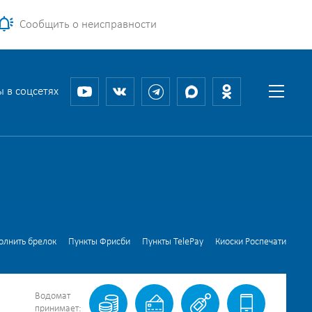
Сообщить о неисправности
 в соцсетях
олнить брелок
Пункты Фрисби
Пункты TelePay
Киоски Роспечати
Водомат
принимает: