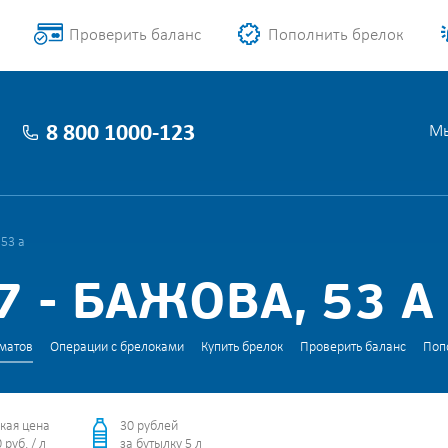
Проверить баланс
Пополнить брелок
8 800 1000-123
Мы
 53 а
 - БАЖОВА, 53 А
матов
Операции с брелоками
Купить брелок
Проверить баланс
Поп
кая цена
30 рублей
 руб. / л
за бутылку 5 л