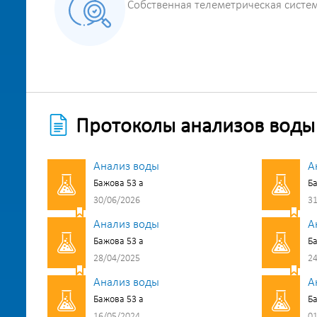
Собственная телеметрическая систе
Протоколы анализов воды
Анализ воды
А
Бажова 53 а
Ба
30/06/2026
31
Анализ воды
А
Бажова 53 а
Ба
28/04/2025
24
Анализ воды
А
Бажова 53 а
Ба
16/05/2024
01