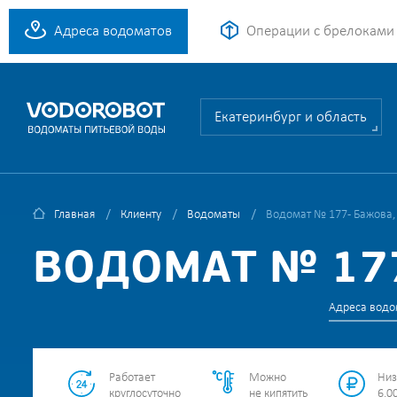
Адреса водоматов
Операции с брелоками
Екатеринбург и область
Главная
Клиенту
Водоматы
Водомат № 177 - Бажова,
ВОДОМАТ № 177
Адреса водо
Работает
Можно
Низ
круглосуточно
не кипятить
6.00