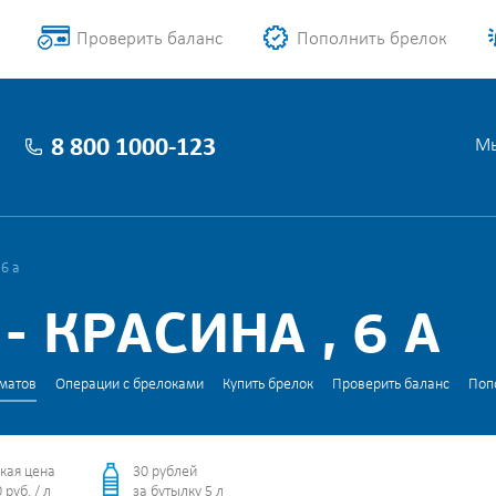
Проверить баланс
Пополнить брелок
8 800 1000-123
Мы
 6 а
 КРАСИНА , 6 А
матов
Операции с брелоками
Купить брелок
Проверить баланс
Поп
кая цена
30 рублей
 руб. / л
за бутылку 5 л