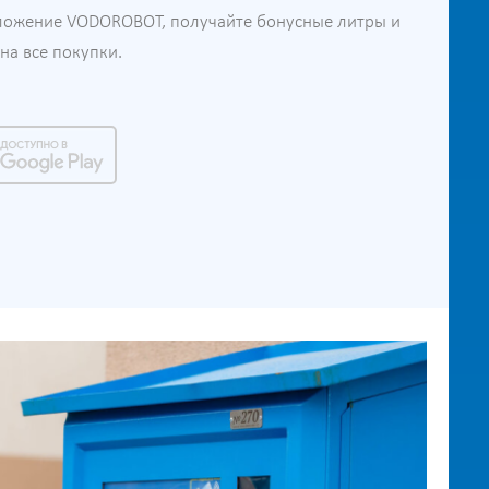
ложение VODOROBOT, получайте бонусные литры и
а все покупки.