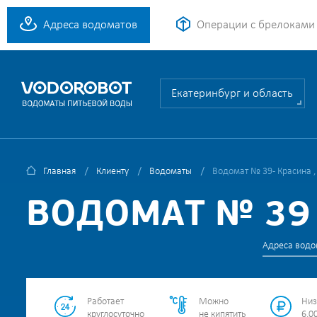
Адреса водоматов
Операции с брелоками
Екатеринбург и область
Главная
Клиенту
Водоматы
Водомат № 39 - Красина ,
ВОДОМАТ № 39 -
Адреса водо
Работает
Можно
Низ
круглосуточно
не кипятить
6.00