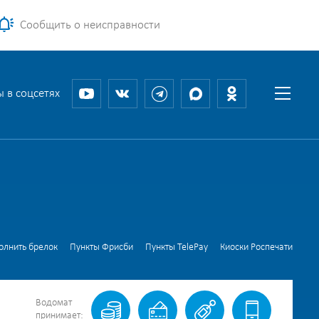
Сообщить о неисправности
 в соцсетях
олнить брелок
Пункты Фрисби
Пункты TelePay
Киоски Роспечати
Водомат
принимает: