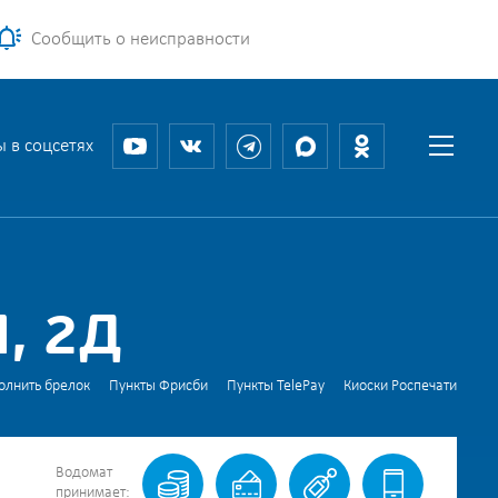
Сообщить о неисправности
 в соцсетях
, 2Д
олнить брелок
Пункты Фрисби
Пункты TelePay
Киоски Роспечати
Водомат
принимает: