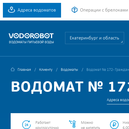
Адреса водоматов
Операции с брелоками
Екатеринбург и область
Главная
Клиенту
Водоматы
Водомат № 172 - Граждан
ВОДОМАТ № 172
Адреса водо
Работает
Можно
Низ
круглосуточно
не кипятить
6.00