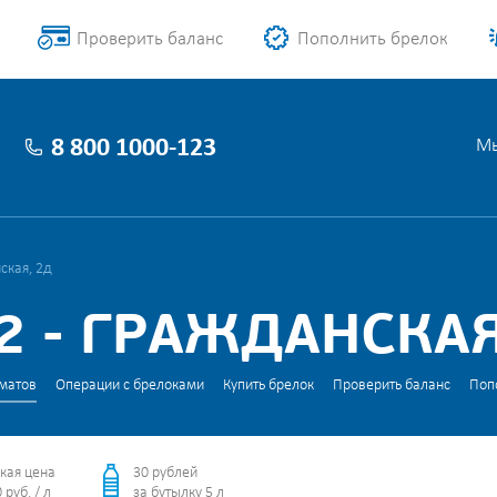
Проверить баланс
Пополнить брелок
8 800 1000-123
Мы
ская, 2д
 - ГРАЖДАНСКАЯ
матов
Операции с брелоками
Купить брелок
Проверить баланс
Поп
кая цена
30 рублей
 руб. / л
за бутылку 5 л