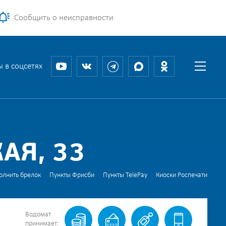
Сообщить о неисправности
 в соцсетях
АЯ, 33
олнить брелок
Пункты Фрисби
Пункты TelePay
Киоски Роспечати
Водомат
принимает: