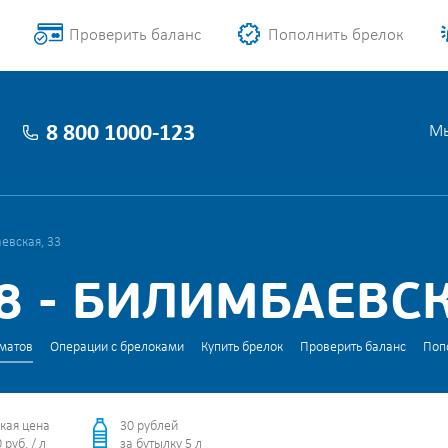
Проверить баланс
Пополнить брелок
8 800 1000-123
Мы
евская, 33
 - БИЛИМБАЕВСК
матов
Операции с брелоками
Купить брелок
Проверить баланс
Поп
кая цена
30 рублей
 руб. / л
за бутылку 5 л