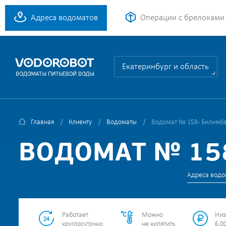
Адреса водоматов
Операции с брелоками
Екатеринбург и область
Главная
Клиенту
Водоматы
Водомат № 158 - Билимба
ВОДОМАТ № 158
Адреса водо
Работает
Можно
Низ
круглосуточно
не кипятить
6.00