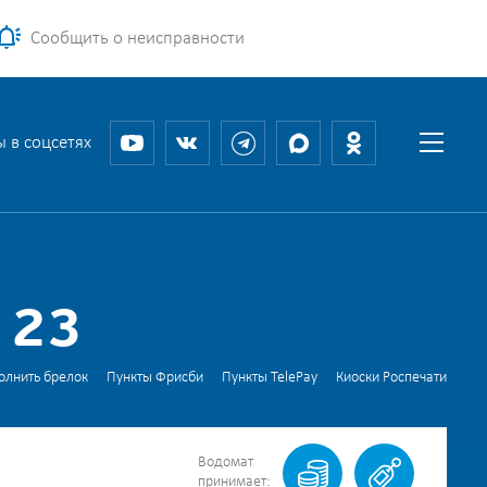
Сообщить о неисправности
 в соцсетях
 23
олнить брелок
Пункты Фрисби
Пункты TelePay
Киоски Роспечати
Водомат
принимает: