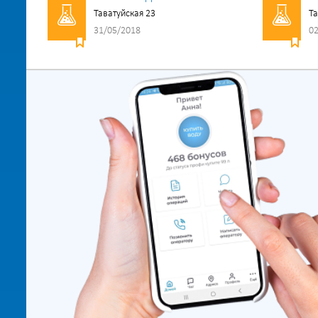
Таватуйская 23
Та
31/05/2018
02