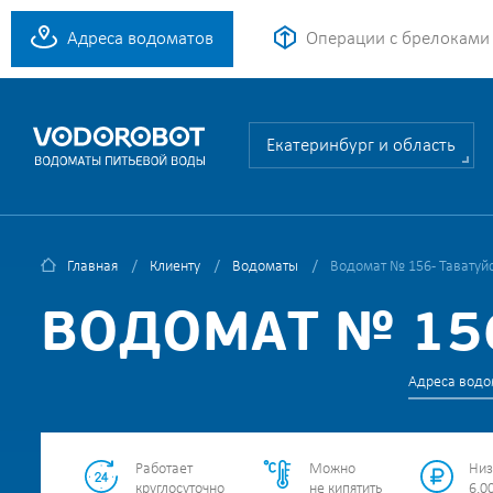
Адреса водоматов
Операции с брелоками
Екатеринбург и область
Главная
Клиенту
Водоматы
Водомат № 156 - Таватуйс
ВОДОМАТ № 156
Адреса водо
Работает
Можно
Низ
круглосуточно
не кипятить
6.00