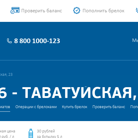
Проверить баланс
Пополнить брелок
8 800 1000-123
Мы
кая, 23
 - ТАВАТУЙСКАЯ,
матов
Операции с брелоками
Купить брелок
Проверить баланс
Поп
кая цена
30 рублей
 руб. / л
за бутылку 5 л