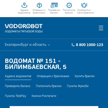
Адреса
Операции с
Проверить
Пополнить
Сообщить о
водоматов
брелоками
баланс
брелок
неисправности
Екатеринбург и область
8 800 1000-123
ВОДОМАТ № 151 -
БИЛИМБАЕВСКАЯ, 5
Адреса водоматов
Операции с брелоками
Купить брелок
Проверить баланс
Пополнить брелок
Пункты Фрисби
Пункты TelePay
Киоски Роспечати