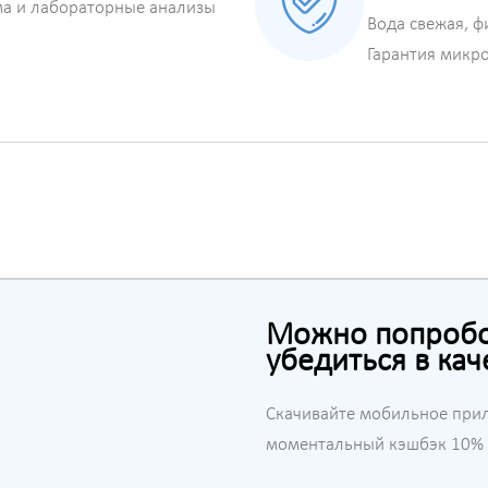
ма и лабораторные анализы
Вода свежая, ф
Гарантия микр
Можно попробов
убедиться в кач
Скачивайте мобильное при
моментальный кэшбэк 10% н