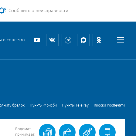
Сообщить о неисправности
 в соцсетях
олнить брелок
Пункты Фрисби
Пункты TelePay
Киоски Роспечати
Водомат
принимает: