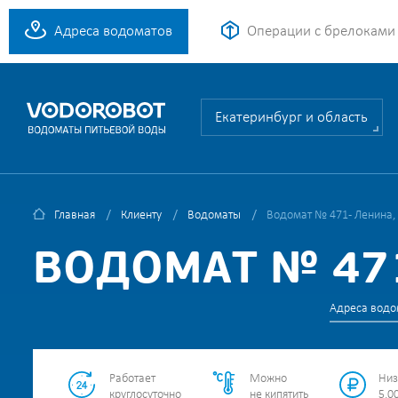
Адреса водоматов
Операции с брелоками
Екатеринбург и область
Главная
Клиенту
Водоматы
Водомат № 471 - Ленина,
ВОДОМАТ № 471
Адреса водо
Работает
Можно
Низ
круглосуточно
не кипятить
5.00