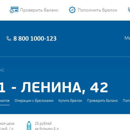
Проверить баланс
Пополнить брелок
8 800 1000-123
Мы
 42
 - ЛЕНИНА, 42
матов
Операции с брелоками
Купить брелок
Проверить баланс
Поп
кая цена
25 рублей
 руб. / л
за бутылку 5 л