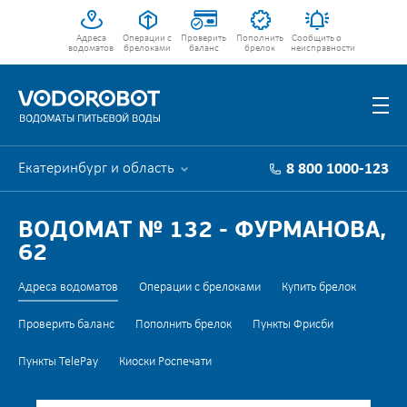
Адреса
Операции с
Проверить
Пополнить
Сообщить о
водоматов
брелоками
баланс
брелок
неисправности
Екатеринбург и область
8 800 1000-123
ВОДОМАТ № 132 - ФУРМАНОВА,
62
Адреса водоматов
Операции с брелоками
Купить брелок
Проверить баланс
Пополнить брелок
Пункты Фрисби
Пункты TelePay
Киоски Роспечати