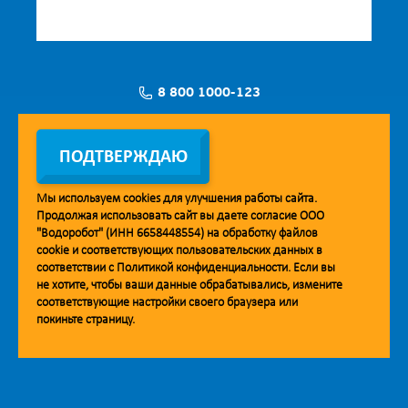
8 800 1000-123
Заявка на установку
ПОДТВЕРЖДАЮ
Мы используем
cookies
для улучшения работы сайта.
Продолжая использовать сайт вы даете согласие ООО
Мобильное приложение Vodorobot
"Водоробот" (ИНН 6658448554) на обработку файлов
cookie
и соответствующих пользовательских данных в
соответствии с
Политикой конфиденциальности
. Если вы
не хотите, чтобы ваши данные обрабатывались, измените
соответствующие настройки своего браузера или
покиньте страницу.
© 2013. Водоробот. Водоматы питьевой воды.
Уважаемые клиенты и партнёры!
Наша компания строит взаимодействие на принципах открытости и
добросовестности. При необходимости вы можете отправить
обращение на адрес линии доверия:
doverie@vodorobot.com