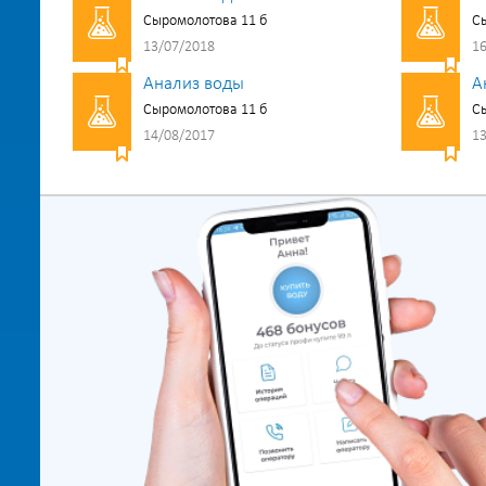
Сыромолотова 11 б
Сы
13/07/2018
16
Анализ воды
А
Сыромолотова 11 б
Сы
14/08/2017
13