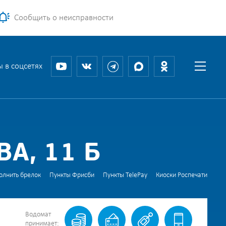
Сообщить о неисправности
 в соцсетях
А, 11 Б
олнить брелок
Пункты Фрисби
Пункты TelePay
Киоски Роспечати
Водомат
принимает: