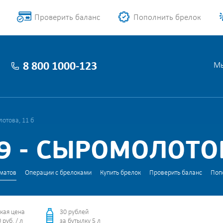
Проверить баланс
Пополнить брелок
8 800 1000-123
Мы
отова, 11 б
 - СЫРОМОЛОТОВ
матов
Операции с брелоками
Купить брелок
Проверить баланс
Поп
кая цена
30 рублей
 руб. / л
за бутылку 5 л