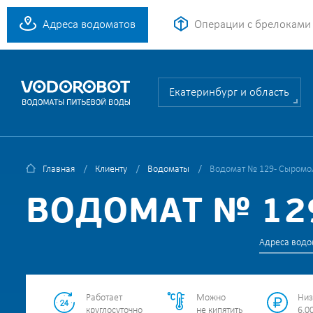
Адреса водоматов
Операции с брелоками
Екатеринбург и область
Главная
Клиенту
Водоматы
Водомат № 129 - Сыромол
ВОДОМАТ № 129
Адреса водо
Работает
Можно
Низ
круглосуточно
не кипятить
6.00