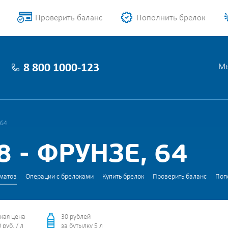
Проверить баланс
Пополнить брелок
8 800 1000-123
Мы
 64
 - ФРУНЗЕ, 64
матов
Операции с брелоками
Купить брелок
Проверить баланс
Поп
кая цена
30 рублей
 руб. / л
за бутылку 5 л