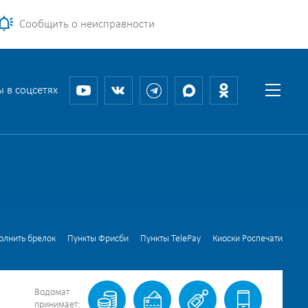
Сообщить о неисправности
 в соцсетях
олнить брелок
Пункты Фрисби
Пункты TelePay
Киоски Роспечати
Водомат
принимает: