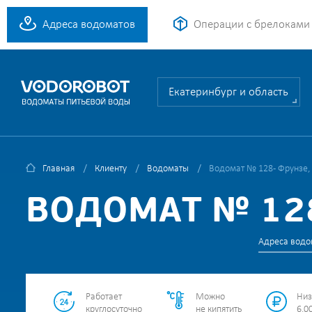
Адреса водоматов
Операции с брелоками
Екатеринбург и область
Главная
Клиенту
Водоматы
Водомат № 128 - Фрунзе,
ВОДОМАТ № 128
Адреса водо
Работает
Можно
Низ
круглосуточно
не кипятить
6.00