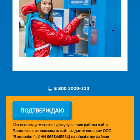
8 800 1000-123
Заявка на установку
ПОДТВЕРЖДАЮ
Мы используем
cookies
для улучшения работы сайта.
Продолжая использовать сайт вы даете согласие ООО
Мобильное приложение Vodorobot
"Водоробот" (ИНН 6658448554) на обработку файлов