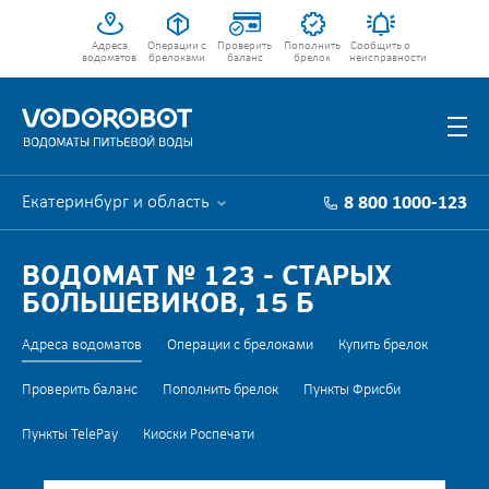
Адреса
Операции с
Проверить
Пополнить
Сообщить о
водоматов
брелоками
баланс
брелок
неисправности
Екатеринбург и область
8 800 1000-123
ВОДОМАТ № 123 - СТАРЫХ
БОЛЬШЕВИКОВ, 15 Б
Адреса водоматов
Операции с брелоками
Купить брелок
Проверить баланс
Пополнить брелок
Пункты Фрисби
Пункты TelePay
Киоски Роспечати