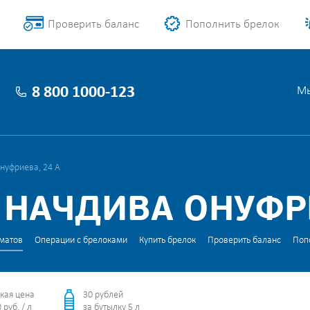
Проверить баланс
Пополнить брелок
8 800 1000-123
Мы
нуфриева, 24 А
 НАЧДИВА ОНУФРИ
матов
Операции с брелоками
Купить брелок
Проверить баланс
Поп
кая цена
30 рублей
 руб. / л
за бутылку 5 л