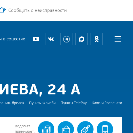
Сообщить о неисправности
 в соцсетях
ЕВА, 24 А
олнить брелок
Пункты Фрисби
Пункты TelePay
Киоски Роспечати
Водомат
принимает: