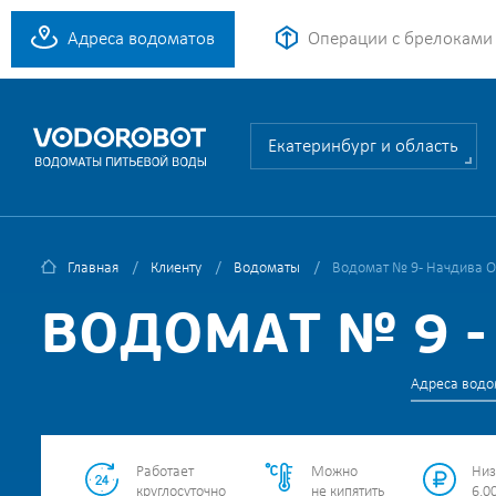
Адреса водоматов
Операции с брелоками
Екатеринбург и область
Главная
Клиенту
Водоматы
Водомат № 9 - Начдива О
ВОДОМАТ № 9 -
Адреса водо
Работает
Можно
Низ
круглосуточно
не кипятить
6.00