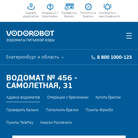
Адреса
Операции с
Проверить
Пополнить
Сообщить о
водоматов
брелоками
баланс
брелок
неисправности
Екатеринбург и область
8 800 1000-123
ВОДОМАТ № 456 -
САМОЛЕТНАЯ, 31
Адреса водоматов
Операции с брелоками
Купить брелок
Проверить баланс
Пополнить брелок
Пункты Фрисби
Пункты TelePay
Киоски Роспечати