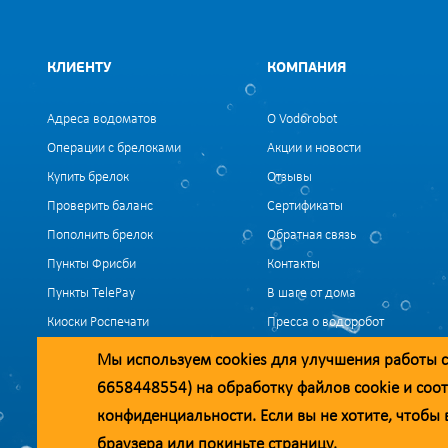
КЛИЕНТУ
КОМПАНИЯ
Адреса водоматов
О Vodorobot
Операции с брелоками
Акции и новости
Купить брелок
Отзывы
Проверить баланс
Сертификаты
Пополнить брелок
Обратная связь
Пункты Фрисби
Контакты
Пункты TelePay
В шаге от дома
Киоски Роспечати
Пресса о водоробот
Вакансии
Мы используем
cookies
для улучшения работы с
6658448554) на обработку файлов
cookie
и соот
конфиденциальности
. Если вы не хотите, чтоб
Уважаемые клиенты и партнёры!
браузера или покиньте страницу.