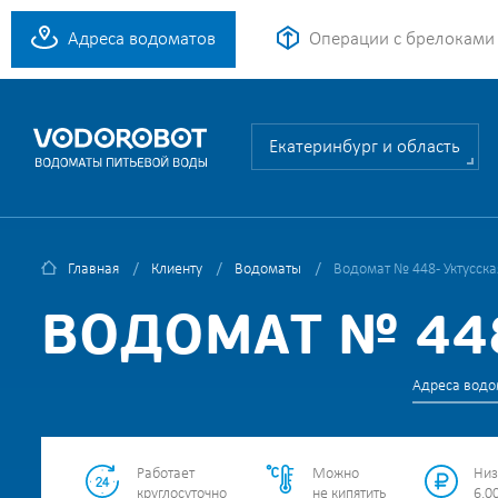
Адреса водоматов
Операции с брелоками
Екатеринбург и область
Главная
Клиенту
Водоматы
Водомат № 448 - Уктусская
ВОДОМАТ № 448
Адреса водо
Работает
Можно
Низ
круглосуточно
не кипятить
6.00