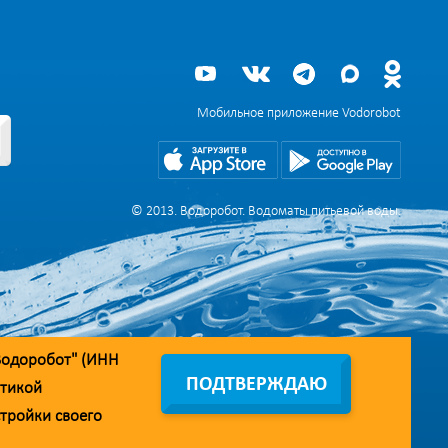
Мобильное приложение Vodorobot
© 2013. Водоробот. Водоматы питьевой воды.
Водоробот" (ИНН
ПОДТВЕРЖДАЮ
тикой
стройки своего