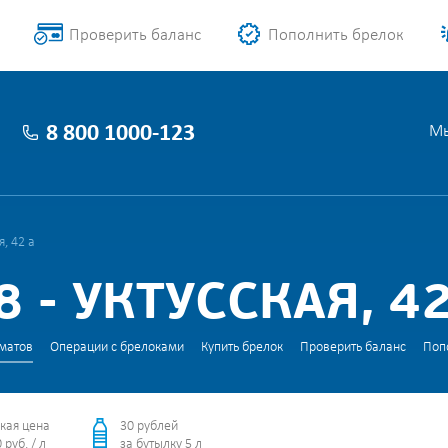
Проверить баланс
Пополнить брелок
8 800 1000-123
Мы
, 42 а
 - УКТУССКАЯ, 42
матов
Операции с брелоками
Купить брелок
Проверить баланс
Поп
кая цена
30 рублей
 руб. / л
за бутылку 5 л