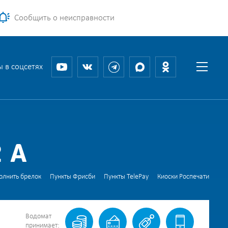
Сообщить о неисправности
 в соцсетях
 А
олнить брелок
Пункты Фрисби
Пункты TelePay
Киоски Роспечати
Водомат
принимает: